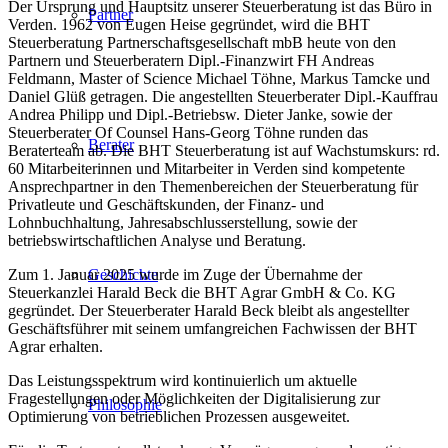
Der Ursprung und Hauptsitz unserer Steuerberatung ist das Büro in
Partner
Verden. 1962 von Eugen Heise gegründet, wird die BHT
Steuerberatung Partnerschaftsgesellschaft mbB heute von den
Partnern und Steuerberatern Dipl.-Finanzwirt FH Andreas
Feldmann, Master of Science Michael Töhne, Markus Tamcke und
Daniel Glüß getragen. Die angestellten Steuerberater Dipl.-Kauffrau
Andrea Philipp und Dipl.-Betriebsw. Dieter Janke, sowie der
Steuerberater Of Counsel Hans-Georg Töhne runden das
Berater
Beraterteam ab. Die BHT Steuerberatung ist auf Wachstumskurs: rd.
60 Mitarbeiterinnen und Mitarbeiter in Verden sind kompetente
Ansprechpartner in den Themenbereichen der Steuerberatung für
Privatleute und Geschäftskunden, der Finanz- und
Lohnbuchhaltung, Jahresabschlusserstellung, sowie der
betriebswirtschaftlichen Analyse und Beratung.
Zum 1. Januar 2025 wurde im Zuge der Übernahme der
Geschichte
Steuerkanzlei Harald Beck die BHT Agrar GmbH & Co. KG
gegründet. Der Steuerberater Harald Beck bleibt als angestellter
Geschäftsführer mit seinem umfangreichen Fachwissen der BHT
Agrar erhalten.
Das Leistungsspektrum wird kontinuierlich um aktuelle
Fragestellungen oder Möglichkeiten der Digitalisierung zur
Philosophie
Optimierung von betrieblichen Prozessen ausgeweitet.