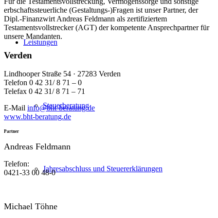
Für die Testamentsvollstreckung, Vermögenssorge und sonstige
erbschaftssteuerliche (Gestaltungs-)Fragen ist unser Partner, der
Dipl.-Finanzwirt Andreas Feldmann als zertifiziertem
Testamentsvollstrecker (AGT) der kompetente Ansprechpartner für
unsere Mandanten.
Leistungen
Verden
Lindhooper Straße 54 · 27283 Verden
Telefon 0 42 31/ 8 71 – 0
Telefax 0 42 31/ 8 71 – 71
Steuerberatung
E-Mail
info@bht-beratung.de
www.bht-beratung.de
Partner
Andreas Feldmann
Telefon:
Jahresabschluss und Steuererklärungen
0421-33 00 48-0
Michael Töhne