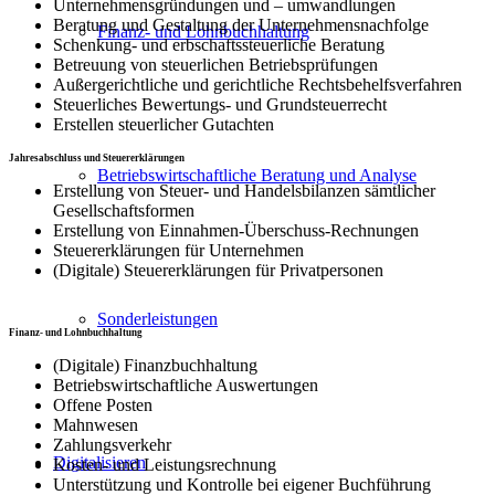
Unternehmensgründungen und – umwandlungen
Beratung und Gestaltung der Unternehmensnachfolge
Finanz- und Lohnbuchhaltung
Schenkung- und erbschaftssteuerliche Beratung
Betreuung von steuerlichen Betriebsprüfungen
Außergerichtliche und gerichtliche Rechtsbehelfsverfahren
Steuerliches Bewertungs- und Grundsteuerrecht
Erstellen steuerlicher Gutachten
Jahresabschluss und Steuererklärungen
Betriebswirtschaftliche Beratung und Analyse
Erstellung von Steuer- und Handelsbilanzen sämtlicher
Gesellschaftsformen
Erstellung von Einnahmen-Überschuss-Rechnungen
Steuererklärungen für Unternehmen
(Digitale) Steuererklärungen für Privatpersonen
Sonderleistungen
Finanz- und Lohnbuchhaltung
(Digitale) Finanzbuchhaltung
Betriebswirtschaftliche Auswertungen
Offene Posten
Mahnwesen
Zahlungsverkehr
Digitalisieren
Kosten- und Leistungsrechnung
Unterstützung und Kontrolle bei eigener Buchführung