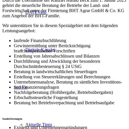
Durch die Übernahme der Kanzlei Harald Beck zum 1. Januar 2025
gehört die steuerliche Beratung der Betriebe der Land- und
Forstwirtschaft unter der Firmierung BHT Agrar GmbH & Co. KG
DATEVasp
zum Angebot der BHT-Familie.
Wir unterstützen Sie in diesem Spezialgebiet mit dem folgenden
Leistungsangebot:
laufende Finanzbuchführung
Gewinnermittlung unter Berücksichtigung
Digitale Kanzlei
branchenspezifischer Vorschriften
Erstellung von Jahresabschlüssen und Bilanzen
Durchführung und Abwicklung der besonderen
Durchschnittsbesteuerung § 24 UStG
Beratung in landwirtschaftlichen Steuerfragen
Erstellung von Steuererklärungen und Berechnungen
Unternehmensanalyse, Beratung zu sämtlichen Investitions-
Service
und Finanzierungsfragen
Nachfolgeberatung (Hofübergabe, Betriebsübergaben)
Erbschaftssteuerliche Fragestellung
Beratung bei Betriebsverpachtung und Betriebsaufgabe
Sonderleistungen
Aktuelle Tipps
Existenz-und Unternehmensgründungen