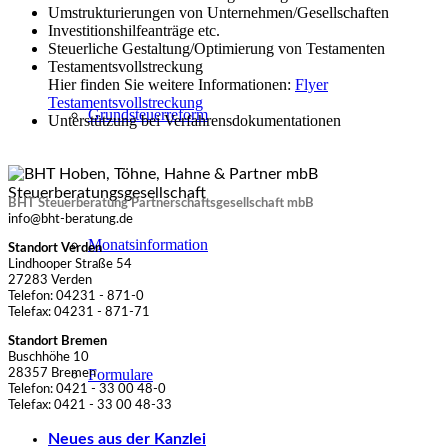
Umstrukturierungen von Unternehmen/Gesellschaften
Investitionshilfeanträge etc.
Steuerliche Gestaltung/Optimierung von Testamenten
Testamentsvollstreckung
Hier finden Sie weitere Informationen:
Flyer
Testamentsvollstreckung
Grundsteuerreform
Unterstützung bei Verfahrensdokumentationen
BHT Steuerberatung Partnerschaftsgesellschaft mbB
info@bht-beratung.de
Monatsinformation
Standort Verden
Lindhooper Straße 54
27283 Verden
Telefon: 04231 - 871-0
Telefax: 04231 - 871-71
Standort Bremen
Buschhöhe 10
Formulare
28357 Bremen
Telefon: 0421 - 33 00 48-0
Telefax: 0421 - 33 00 48-33
Neues aus der Kanzlei