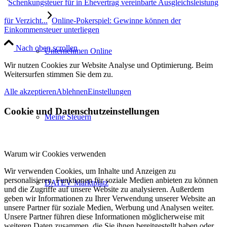
Schenkungsteuer für in Ehevertrag vereinbarte Ausgleichsleistung
für Verzicht...
Online-Pokerspiel: Gewinne können der
Einkommensteuer unterliegen
Nach oben scrollen
Unternehmen Online
Wir nutzen Cookies zur Website Analyse und Optimierung. Beim
Weitersurfen stimmen Sie dem zu.
Alle akzeptieren
Ablehnen
Einstellungen
Cookie und Datenschutzeinstellungen
Meine Steuern
Warum wir Cookies verwenden
Wir verwenden Cookies, um Inhalte und Anzeigen zu
personalisieren, Funktionen für soziale Medien anbieten zu können
DATEV Marktplatz
und die Zugriffe auf unsere Website zu analysieren. Außerdem
geben wir Informationen zu Ihrer Verwendung unserer Website an
unsere Partner für soziale Medien, Werbung und Analysen weiter.
Unsere Partner führen diese Informationen möglicherweise mit
weiteren Daten zusammen, die Sie ihnen bereitgestellt haben oder