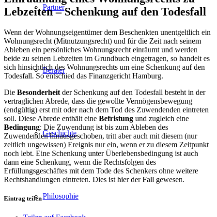
Partner
Lebzeiten – Schenkung auf den Todesfall
Wenn der Wohnungseigentümer dem Beschenkten unentgeltlich ein
Wohnungsrecht (Mitnutzungsrecht) und für die Zeit nach seinem
Ableben ein persönliches Wohnungsrecht einräumt und werden
beide zu seinen Lebzeiten im Grundbuch eingetragen, so handelt es
sich hinsichtlich des Wohnungsrechts um eine Schenkung auf den
Berater
Todesfall. So entschied das Finanzgericht Hamburg.
Die
Besonderheit
der Schenkung auf den Todesfall besteht in der
vertraglichen Abrede, dass die gewollte Vermögensbewegung
(endgültig) erst mit oder nach dem Tod des Zuwendenden eintreten
soll. Diese Abrede enthält eine
Befristung
und zugleich eine
Bedingung
: Die Zuwendung ist bis zum Ableben des
Geschichte
Zuwendenden hinausgeschoben, tritt aber auch mit diesem (nur
zeitlich ungewissen) Ereignis nur ein, wenn er zu diesem Zeitpunkt
noch lebt. Eine Schenkung unter Überlebensbedingung ist auch
dann eine Schenkung, wenn die Rechtsfolgen des
Erfüllungsgeschäftes mit dem Tode des Schenkers ohne weitere
Rechtshandlungen eintreten. Dies ist hier der Fall gewesen.
Philosophie
Eintrag teilen