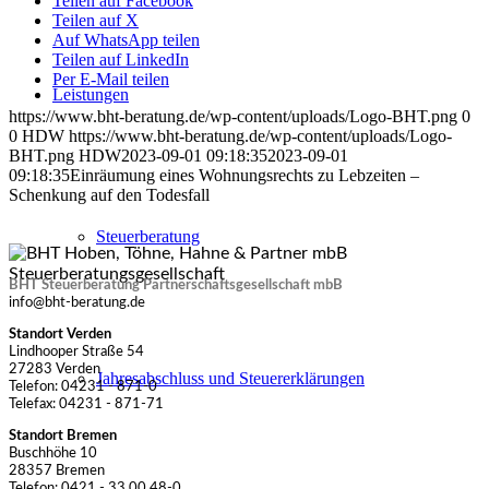
Teilen auf Facebook
Teilen auf X
Auf WhatsApp teilen
Teilen auf LinkedIn
Per E-Mail teilen
Leistungen
https://www.bht-beratung.de/wp-content/uploads/Logo-BHT.png
0
0
HDW
https://www.bht-beratung.de/wp-content/uploads/Logo-
BHT.png
HDW
2023-09-01 09:18:35
2023-09-01
09:18:35
Einräumung eines Wohnungsrechts zu Lebzeiten –
Schenkung auf den Todesfall
Steuerberatung
BHT Steuerberatung Partnerschaftsgesellschaft mbB
info@bht-beratung.de
Standort Verden
Lindhooper Straße 54
27283 Verden
Jahresabschluss und Steuererklärungen
Telefon: 04231 - 871-0
Telefax: 04231 - 871-71
Standort Bremen
Buschhöhe 10
28357 Bremen
Telefon: 0421 - 33 00 48-0